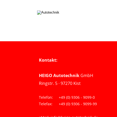
Kontakt:
HEIGO Autotechnik 
GmbH
Ringstr. 5 · 97270 Kist
Telefon: 
+49 (0) 9306 - 9099-0
Telefax: 
+49 (0) 9306 - 9099-99