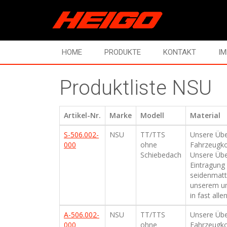
HOME
PRODUKTE
KONTAKT
I
Produktliste NSU
Artikel-Nr.
Marke
Modell
Material
S-506.002-
NSU
TT/TTS
Unsere Über
000
ohne
Fahrzeugko
Schiebedach
Unsere Übe
Eintragung 
seidenmatt 
unserem um
in fast all
A-506.002-
NSU
TT/TTS
Unsere Über
000
ohne
Fahrzeugko