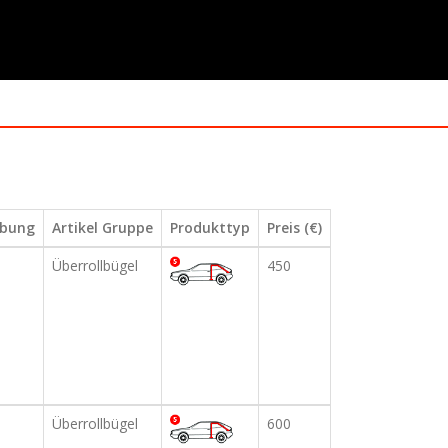
ibung
Artikel Gruppe
Produkttyp
Preis (€)
Überrollbügel
450
Überrollbügel
600