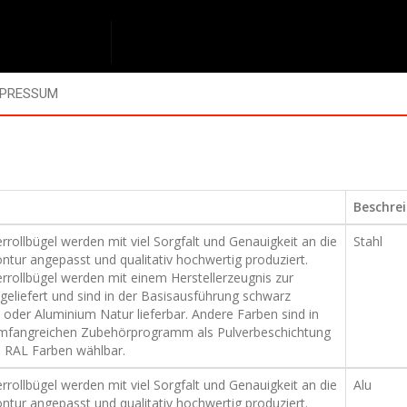
MPRESSUM
Beschre
rollbügel werden mit viel Sorgfalt und Genauigkeit an die
Stahl
ntur angepasst und qualitativ hochwertig produziert.
rrollbügel werden mit einem Herstellerzeugnis zur
geliefert und sind in der Basisausführung schwarz
oder Aluminium Natur lieferbar. Andere Farben sind in
fangreichen Zubehörprogramm als Pulverbeschichtung
en RAL Farben wählbar.
rollbügel werden mit viel Sorgfalt und Genauigkeit an die
Alu
ntur angepasst und qualitativ hochwertig produziert.