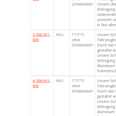
Schiebedach
Unsere Übe
Eintragung 
seidenmatt 
unserem um
in fast all
S-506.001-
NSU
TT/TTS
Unsere Sich
000
ohne
Fahrzeugko
Schiebedach
Durch das f
gestaltet w
Unsere Sic
Eintragung 
Aluminium 
Pulverbesch
A-506.001-
NSU
TT/TTS
Unsere Sich
000
ohne
Fahrzeugko
Schiebedach
Durch das f
gestaltet w
Unsere Sic
Eintragung 
Aluminium 